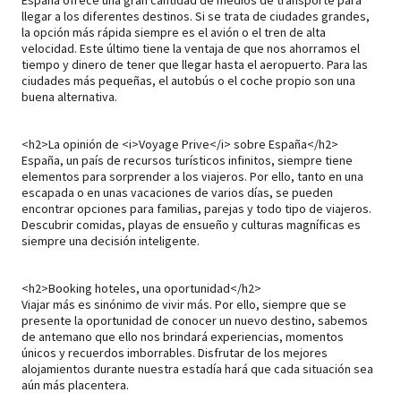
España ofrece una gran cantidad de medios de transporte para
llegar a los diferentes destinos. Si se trata de ciudades grandes,
la opción más rápida siempre es el avión o el tren de alta
velocidad. Este último tiene la ventaja de que nos ahorramos el
tiempo y dinero de tener que llegar hasta el aeropuerto. Para las
ciudades más pequeñas, el autobús o el coche propio son una
buena alternativa.
<h2>La opinión de <i>Voyage Prive</i> sobre España</h2>
España, un país de recursos turísticos infinitos, siempre tiene
elementos para sorprender a los viajeros. Por ello, tanto en una
escapada o en unas vacaciones de varios días, se pueden
encontrar opciones para familias, parejas y todo tipo de viajeros.
Descubrir comidas, playas de ensueño y culturas magníficas es
siempre una decisión inteligente.
<h2>Booking hoteles, una oportunidad</h2>
Viajar más es sinónimo de vivir más. Por ello, siempre que se
presente la oportunidad de conocer un nuevo destino, sabemos
de antemano que ello nos brindará experiencias, momentos
únicos y recuerdos imborrables. Disfrutar de los mejores
alojamientos durante nuestra estadía hará que cada situación sea
aún más placentera.