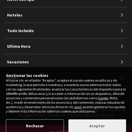
Hoteles
Todo Incluido
Ultima Hora
Vacaciones
Gestionar las cookies
Viajes
Al hacer clic en el botón “Aceptar”, aceptas el uso de cookies analíticas y de
marketing, lo que permite a nosotros y a nuestros socios externos tratar datos
con las siguientes finalidades: analizar las características del dispositivo para la
Vuelo + Hotel
identificación, almacenar y/o acceder a información en un dispositivo, difundir
anuncios y contenidos personalizados (en plataformas como
Google
, Meta,
etc.), medir el rendimiento de los anuncios y del contenido, realizar estudios de
audiencia y desarrollar servicios.Al hacer clic
aquí
, puedes gestionar tus ajustes
Descubre nuestros viajes de lujo
|
Opiniones de los socios de
y obtener más información sobre las cookies que utilizamos.
Voyage Privé
|
Nuestros mejores hoteles de lujo
Rechazar
Aceptar
Inscríbete gratis