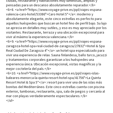
ciudad, restaurante y habitaciones muy luminosas, amplias y
pensadas para un descanso absolutamente reparador.</li>
<li>8. <a href="
https://www.voyage-prive.es/ppl/viajes-espana-
valencia-caro-hotel/53386">Caro
Hotel 5*</a>: moderno y
absolutamente elegante, este cinco estrellas es perfecto para
aquellos huéspedes que buscan un hotel fino de perfil bajo. Su lujo
se aprecia en detalles muy sutiles, y eso es muy apreciado por los
visitantes. Restaurante, terraza y una ubicación excepcional para
vivir al máximo la experiencia valenciana.</li>
<li>9. <a href="
https://www.voyage-prive.es/ppl/viajes-espana-
zaragoza-hotel-spa-real-ciudad-de-zaragoza/27832">Hotel
& Spa
Real Ciudad De Zaragoza 4*</a>: un hotel-spa especializado para
vivir una experiencia de relax. Sauna finlandesa, baño turco, jacuzzi
y tratamientos corporales garantizan a los huéspedes una
experiencia única. Ubicación excepcional, vistas magníficas y la
mejor coctelería del país.</li>
<li>10. <a href="
https://www.voyage-prive.es/ppl/viajes-islas-
baleares-menorca-la-quinta-resort-hotel-spa/41756">La
Quinta
Resort Hotel & Spa 5*</a>: resort para vivir una de las islas más
bonitas del Mediterráneo. Este cinco estrellas cuenta con piscina
exterior, tumbonas, restaurante, spa, sala de juegos y cercanía al
mar con playas verdaderamente espectaculares.</li>
</ul>