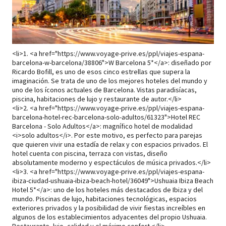
<li>1. <a href="
https://www.voyage-prive.es/ppl/viajes-espana-
barcelona-w-barcelona/38806">W
Barcelona 5*</a>: diseñado por
Ricardo Bofill, es uno de esos cinco estrellas que supera la
imaginación. Se trata de uno de los mejores hoteles del mundo y
uno de los íconos actuales de Barcelona. Vistas paradisíacas,
piscina, habitaciones de lujo y restaurante de autor.</li>
<li>2. <a href="
https://www.voyage-prive.es/ppl/viajes-espana-
barcelona-hotel-rec-barcelona-solo-adultos/61323">Hotel
REC
Barcelona - Solo Adultos</a>: magnífico hotel de modalidad
<i>solo adultos</i>. Por este motivo, es perfecto para parejas
que quieren vivir una estadía de relax y con espacios privados. El
hotel cuenta con piscina, terraza con vistas, diseño
absolutamente moderno y espectáculos de música privados.</li>
<li>3. <a href="
https://www.voyage-prive.es/ppl/viajes-espana-
ibiza-ciudad-ushuaia-ibiza-beach-hotel/36049">Ushuaia
Ibiza Beach
Hotel 5*</a>: uno de los hoteles más destacados de Ibiza y del
mundo. Piscinas de lujo, habitaciones tecnológicas, espacios
exteriores privados y la posibilidad de vivir fiestas increíbles en
algunos de los establecimientos adyacentes del propio Ushuaia.