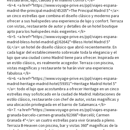
Restaurante, lujo, calidad y el máximo confort.</li>
<li>4. <a href="
https://www.voyage-prive.es/ppl/viajes-espana-
madrid-the-principal-madrid/45205">The
Principal Madrid 5*</a>:
un cinco estrellas que combina el diseño clásico y moderno para
ofrecer a sus huéspedes una experiencia de lujo y confort. Terraza
con vistas, restaurante de autor y detalles de un hotel boutique
apto para los huéspedes más exigentes.</li>
<li>5. <a href="
https://www.voyage-prive.es/ppl/viajes-espana-
madrid-bless-hotel-madrid-gl/62642">Bless
Hotel Madrid 5*
GL</a>: un hotel de diseño clásico que abrió recientemente. En
cada lugar del establecimiento sobresale toda la elegancia y el
lujo que una ciudad como Madrid tiene para ofrecer. Inspirada en
un estilo clásico, es realmente acogedor. Terraza con piscina,
vistas magníficas y restaurante te harán vivir una experiencia
fabulosa.</li>
<li>6. <a href="
https://www.voyage-prive.es/ppl/viajes-espana-
madrid-heritage-madrid-hotel/59351">Heritage
Madrid Hotel 5*
</a>: todo el lujo que acostumbra a ofrecer Heritage en un cinco
estrellas muy sofisticado en la ciudad de Madrid. Habitaciones de
estilo clásico, restaurante con chef de autor, vistas magníficas y
una ubicación privilegiada en el barrio de Salamanca.</li>
<li>7. <a href="
https://www.voyage-prive.es/ppl/viajes-espana-
granada-barcelo-carmen-granada/62366">Barceló
; Carmen
Granada 4*</a>: un cuatro estrellas para vivir Granada a pleno.
Terraza B-Heaven con piscina, bar y vistas 360° magníficas de la