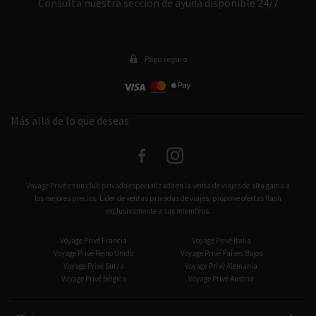
Consulta nuestra sección de ayuda disponible 24/7
Pago seguro
Más allá de lo que deseas
facebook
instagram
Voyage Privé es un club privado especializado en la venta de viajes de alta gama a
los mejores precios. Líder de ventas privadas de viajes, propone ofertas flash
exclusivamente a sus miembros.
Voyage Privé Francia
Voyage Privé Italia
Voyage Privé Reino Unido
Voyage Privé Países Bajos
Voyage Privé Suiza
Voyage Privé Alemania
Voyage Privé Bélgica
Voyage Privé Austria