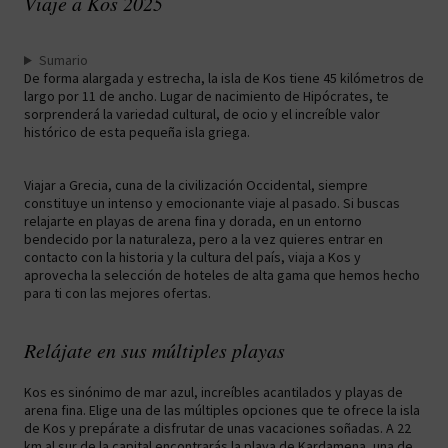
Viaje a Kos 2025
Sumario
De forma alargada y estrecha, la isla de Kos tiene 45 kilómetros de
largo por 11 de ancho. Lugar de nacimiento de Hipócrates, te
sorprenderá la variedad cultural, de ocio y el increíble valor
histórico de esta pequeña isla griega.
Viajar a Grecia, cuna de la civilización Occidental, siempre
constituye un intenso y emocionante viaje al pasado. Si buscas
relajarte en playas de arena fina y dorada, en un entorno
bendecido por la naturaleza, pero a la vez quieres entrar en
contacto con la historia y la cultura del país, viaja a Kos y
aprovecha la selección de hoteles de alta gama que hemos hecho
para ti con las mejores ofertas.
Relájate en sus múltiples playas
Kos es sinónimo de mar azul, increíbles acantilados y playas de
arena fina. Elige una de las múltiples opciones que te ofrece la isla
de Kos y prepárate a disfrutar de unas vacaciones soñadas. A 22
km al sur de la capital encontrarás la playa de Kardamena, una de