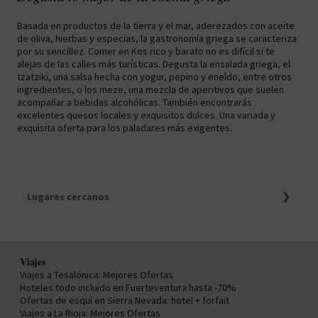
Basada en productos de la tierra y el mar, aderezados con aceite
de oliva, hierbas y especias, la gastronomía griega se caracteriza
por su sencillez. Comer en Kos rico y barato no es difícil si te
alejas de las calles más turísticas. Degusta la ensalada griega, el
tzatziki, una salsa hecha con yogur, pepino y eneldo, entre otros
ingredientes, o los meze, una mezcla de aperitivos que suelen
acompañar a bebidas alcohólicas. También encontrarás
excelentes quesos locales y exquisitos dulces. Una variada y
exquisita oferta para los paladares más exigentes.
Lugares cercanos
Viaje de última hora a Santorini
Los mejores hoteles con encanto en Santorini
Viajes con todo incluido para explorar Mykonos y
Santorini
Viajes
Viajes a Mykonos / Vacaciones hasta -70%
Viajes a Tesalónica: Mejores Ofertas
Ultima hora a Mykonos / Top Ofertas 2025
Hoteles todo incluido en Fuerteventura hasta -70%
Los mejores hoteles con encanto en Mykonos
Ofertas de esquí en Sierra Nevada: hotel + forfait
Viajes a Creta
Viajes a La Rioja: Mejores Ofertas