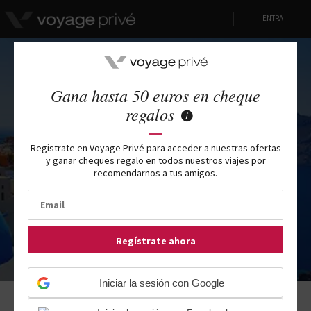
ENTRA
Gana hasta 50 euros en cheque
Viajes a Kos
regalos
Registrate en Voyage Privé para acceder a nuestras ofertas
VIAJES DE ALTA GAMA NEGOCIADOS POR VOYAGE PRIVÉ,
y ganar cheques regalo en todos nuestros viajes por
CON DESCUENTOS HASTA -80%
recomendarnos a tus amigos.
Regístrate ahora
Iniciar la sesión con Google