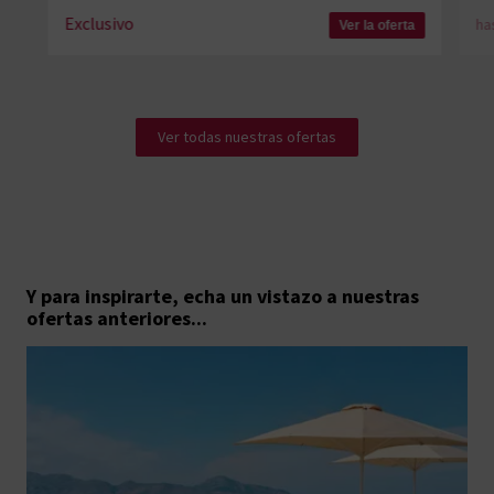
Exclusivo
ha
Ver la oferta
Ver todas nuestras ofertas
Y para inspirarte, echa un vistazo a nuestras
ofertas anteriores...