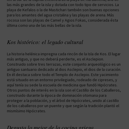
las más grandes de la isla y dotada con todo tipo de servicios. La
playa de Kefalos o la de Mastichari también son buenas opciones
para los amantes del agua cristalina y las playas de arena. Más
rocosa son las playas de Camel y Agios Fokas, considerada ésta
última como una de las más bellas de la isla.
Kos histórico: el legado cultural
La historia helénica impregna cada rincón de la Isla de Kos. El lugar
más antiguo, y que no deberá perderte, es el Asclepion.
Construido sobre tres terrazas, este conjunto arqueológico es un
antiguo santuario dedicado al dios Asclepio, el dios de la curación.
En él destaca sobre todo el Templo de Asclepio. Este yacimiento
está situado en un entorno privilegiado, rodeado de cipreses, y
aquí tenía su sede la escuela de medicina que fundó Hipócrates.
Otros puntos de interés en la isla son el Castillo de los Caballeros,
construido durante la época de dominación otomana para
proteger a la población, y el árbol de Hipócrates, unido al castillo
de los caballeros por un puente y que según la tradición plantó el
mismísimo Hipócrates.
Degusta lo mejor de la cocina griega