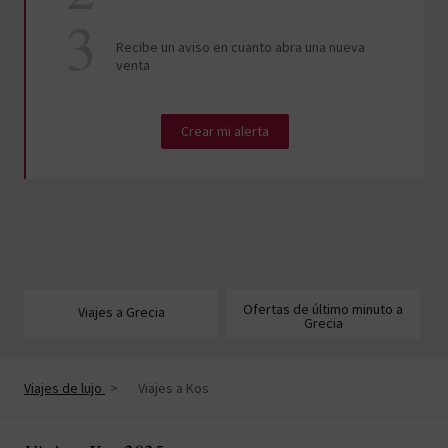
Recibe un aviso en cuanto abra una nueva
venta
Crear mi alerta
Ofertas de último minuto a
Viajes a Grecia
Grecia
Viajes de lujo
>
Viajes a Kos