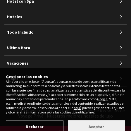
Hotel con Spa
Hoteles
Todo Incluido
Ultima Hora
Vacaciones
Gestionar las cookies
Viajes
Al hacer clic en el botón “Aceptar”, aceptas el uso de cookies analíticas y de
marketing, lo que permite a nosotros y a nuestros socios externos tratar datos
con las siguientes finalidades: analizar las características del dispositivo para la
Vuelo + Hotel
identificación, almacenar y/o acceder a información en un dispositivo, difundir
anuncios y contenidos personalizados (en plataformas como
Google
, Meta,
etc.), medir el rendimiento de los anuncios y del contenido, realizar estudios de
audiencia y desarrollar servicios.Al hacer clic
aquí
, puedes gestionar tus ajustes
Descubre nuestros viajes de lujo
|
Opiniones de los socios de
y obtener más información sobre las cookies que utilizamos.
Voyage Privé
|
Nuestros mejores hoteles de lujo
Rechazar
Aceptar