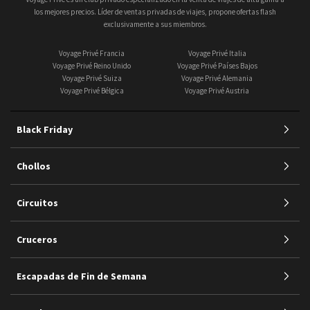
los mejores precios. Líder de ventas privadas de viajes, propone ofertas flash
exclusivamente a sus miembros.
Voyage Privé Francia
Voyage Privé Italia
Voyage Privé Reino Unido
Voyage Privé Países Bajos
Voyage Privé Suiza
Voyage Privé Alemania
Voyage Privé Bélgica
Voyage Privé Austria
Black Friday
Chollos
Circuitos
Cruceros
Escapadas de Fin de Semana