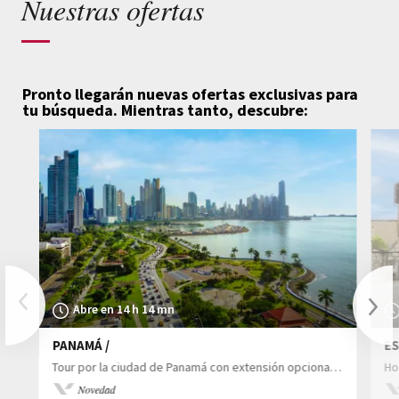
Nuestras ofertas
Pronto llegarán nuevas ofertas exclusivas para
tu búsqueda.
Mientras tanto, descubre:
Previous
Abre en 14 h 14 mn
PANAMÁ /
ES
Nex
Tour por la ciudad de Panamá con extensión opcional a Bocas del Toro
Ho
Novedad