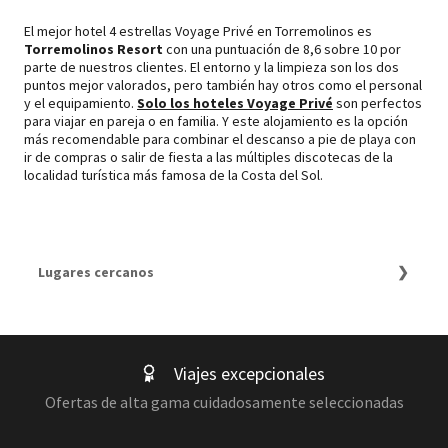
El mejor hotel 4 estrellas Voyage Privé en Torremolinos es
Torremolinos Resort
con una puntuación de 8,6 sobre 10 por
parte de nuestros clientes. El entorno y la limpieza son los dos
puntos mejor valorados, pero también hay otros como el personal
y el equipamiento.
Solo los hoteles Voyage Privé
son perfectos
para viajar en pareja o en familia. Y este alojamiento es la opción
más recomendable para combinar el descanso a pie de playa con
ir de compras o salir de fiesta a las múltiples discotecas de la
localidad turística más famosa de la Costa del Sol.
Lugares cercanos
Los mejores hoteles de 4 estrellas en Torremolinos
Los mejores hoteles de 4 estrellas en Torremolinos
Escapadas de fin de semana a Torremolinos
Los 3 mejores hoteles todo incluido en Torremolinos
Viajes excepcionales
Last Minute Torremolinos
Viajes a Torremolinos
Ofertas de alta gama cuidadosamente seleccionadas
Los 10 Mejores Hoteles Todo Incluido de Benalmádena y
alrededores