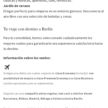
clásicas y exóticas, aperitivos, café, refrescos..
Jardín de verano
El lugar perfecto para relajarse en un entorno glorioso. Desconecta al
aire libre con una selección de bebidas y cenas.
Tu viaje con destino a Berlín
Para tu comodidad, hemos seleccionado cuidadosamente los
mejores vuelos para garantizarte una experiencia satisfactoria hasta
tu destino.
Información sobre los vuelos:
Si eliges una oferta con vuelos, viajarás en
clase Economy
(incluida)
con
posibilidad de mejora a clase Premium Economy o a clase Business
(ambas opcionales y por un suplemento).
Viajarás con una
compañía aérea regular, low-cost o chárter desde
Barcelona, Bilbao, Madrid, Málaga o Valencia hasta Berlín.