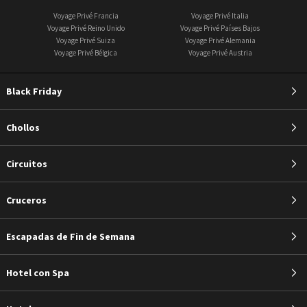
Voyage Privé Francia
Voyage Privé Italia
Voyage Privé Reino Unido
Voyage Privé Países Bajos
Voyage Privé Suiza
Voyage Privé Alemania
Voyage Privé Bélgica
Voyage Privé Austria
Black Friday
Chollos
Circuitos
Cruceros
Escapadas de Fin de Semana
Hotel con Spa