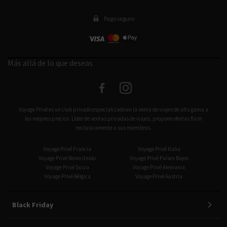
Pago seguro
Más allá de lo que deseas
facebook
instagram
Voyage Privé es un club privado especializado en la venta de viajes de alta gama a
los mejores precios. Líder de ventas privadas de viajes, propone ofertas flash
exclusivamente a sus miembros.
Voyage Privé Francia
Voyage Privé Italia
Voyage Privé Reino Unido
Voyage Privé Países Bajos
Voyage Privé Suiza
Voyage Privé Alemania
Voyage Privé Bélgica
Voyage Privé Austria
Black Friday