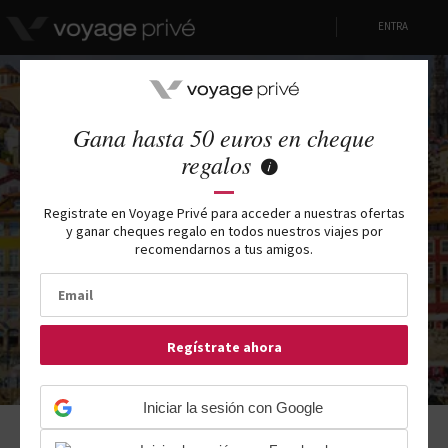
ENTRA
Gana hasta 50 euros en cheque
Los mejores 8 hoteles de 4 estrellas en Oporto
regalos
Registrate en Voyage Privé para acceder a nuestras ofertas
VIAJES DE ALTA GAMA NEGOCIADOS POR VOYAGE PRIVÉ,
y ganar cheques regalo en todos nuestros viajes por
CON DESCUENTOS HASTA -80%
recomendarnos a tus amigos.
Regístrate ahora
Iniciar la sesión con Google