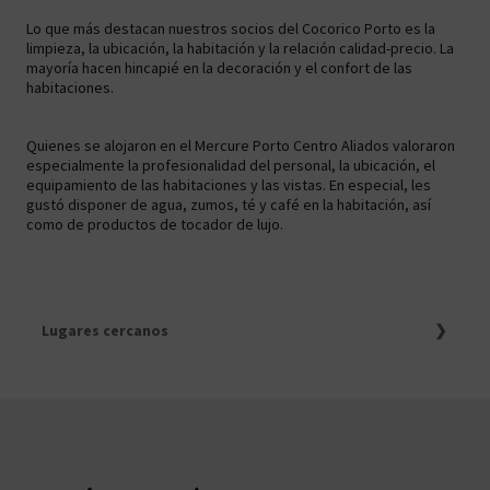
Lo que más destacan nuestros socios del Cocorico Porto es la
limpieza, la ubicación, la habitación y la relación calidad-precio. La
mayoría hacen hincapié en la decoración y el confort de las
habitaciones.
Quienes se alojaron en el Mercure Porto Centro Aliados valoraron
especialmente la profesionalidad del personal, la ubicación, el
equipamiento de las habitaciones y las vistas. En especial, les
gustó disponer de agua, zumos, té y café en la habitación, así
como de productos de tocador de lujo.
Lugares cercanos
Los mejores 8 hoteles de 4 estrellas en Oporto
Los mejores hoteles con encanto en Oporto
Los mejores 7 hoteles de 5 estrellas en Oporto, con unos
precios únicos
Los mejores hoteles todo incluido de Oporto
Top Ofertas a Oporto
Estancias en Oporto