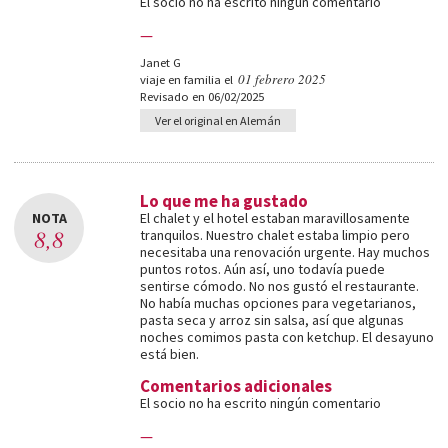
El socio no ha escrito ningún comentario
—
Janet G
01 febrero 2025
viaje en familia el
Revisado en 06/02/2025
Ver el original en Alemán
Lo que me ha gustado
NOTA
El chalet y el hotel estaban maravillosamente
8,8
tranquilos. Nuestro chalet estaba limpio pero
necesitaba una renovación urgente. Hay muchos
puntos rotos. Aún así, uno todavía puede
sentirse cómodo. No nos gustó el restaurante.
No había muchas opciones para vegetarianos,
pasta seca y arroz sin salsa, así que algunas
noches comimos pasta con ketchup. El desayuno
está bien.
Comentarios adicionales
El socio no ha escrito ningún comentario
—