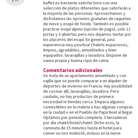
buffet es bastante satisfactorio con una
selección de platos diferentes que satisfarán a
la mayoría de las personas. Aprovechamos y
disfrutamos las opciones gratuitas de raquetas
de nieve y esquí de fondo. También es posible
practicar esquí alpino (opción de pago), solo 11
pistas y 3 abiertas pero nos dejamos tentar por
los placeres del esquí. En general, ¡una
experiencia muy positiva! Chalets espaciosos,
limpios, agradables, amueblados y bien
equipados: lavavajillas y lavadora. Dispone de
sauna propia y buena ropa de cama.
Comentarios adicionales
Se trata de un apartamento amueblado y con
vajilla que se puede comparar a un alquiler de
deportes de invierno en Francia. Hay posibilidad
de cocinar allí, lavavajillas, lavadora. Pero
cuidado, no hay productos de primera
necesidad ni tiendas cerca. Empaca algunos
comestibles en tu maleta o haz algunas compras
en la ciudad o en el Pueblo de Papá Noel al llegar.
Optamos por pensión completa. 3 lanzaderas
por día chalet/hotel/chalet. Dicho esto, la
caminata de 15 minutos hasta el hotel para
comer no nos molestó, incluso en la nieve.