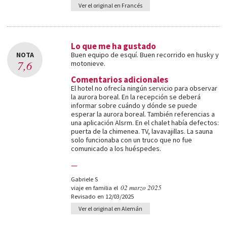
Ver el original en Francés
Lo que me ha gustado
NOTA
Buen equipo de esquí. Buen recorrido en husky y
7,6
motonieve.
Comentarios adicionales
El hotel no ofrecía ningún servicio para observar
la aurora boreal. En la recepción se deberá
informar sobre cuándo y dónde se puede
esperar la aurora boreal. También referencias a
una aplicación Alsrm. En el chalet había defectos:
puerta de la chimenea. TV, lavavajillas. La sauna
solo funcionaba con un truco que no fue
comunicado a los huéspedes.
—
Gabriele S
02 marzo 2025
viaje en familia el
Revisado en 12/03/2025
Ver el original en Alemán