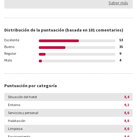
Saber más
Distribución de la puntuación
(basada en
101
comentarios)
Excelente
53
Bueno
35
Regular
9
Malo
4
Puntuación por categoría
Situación del hotel
8,4
Entorno
9,2
Servicios y personal
8,6
Habitación
8,8
Limpieza
8,6
Equipamiento
8,6