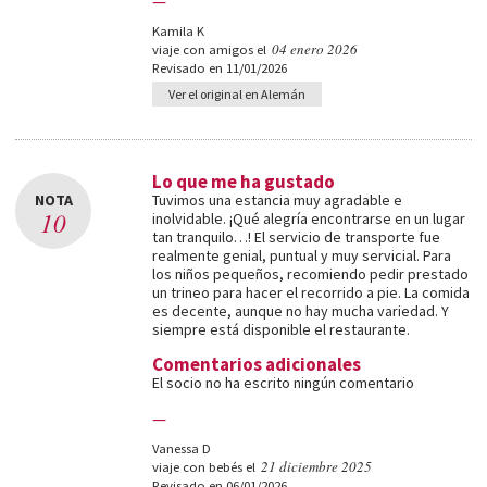
—
Kamila K
04 enero 2026
viaje con amigos el
Revisado en 11/01/2026
Ver el original en Alemán
Lo que me ha gustado
NOTA
Tuvimos una estancia muy agradable e
10
inolvidable. ¡Qué alegría encontrarse en un lugar
tan tranquilo…! El servicio de transporte fue
realmente genial, puntual y muy servicial. Para
los niños pequeños, recomiendo pedir prestado
un trineo para hacer el recorrido a pie. La comida
es decente, aunque no hay mucha variedad. Y
siempre está disponible el restaurante.
Comentarios adicionales
El socio no ha escrito ningún comentario
—
Vanessa D
21 diciembre 2025
viaje con bebés el
Revisado en 06/01/2026