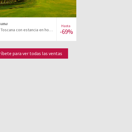
Ver la venta
scana
Hasta
Descubre la Toscana con estancia en hotel 4*
-69%
ríbete para ver todas las ventas