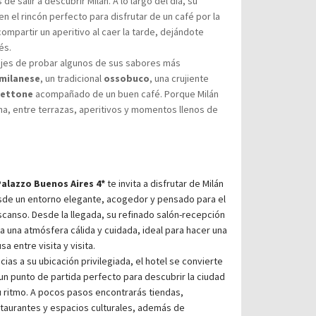
e salir a descubrir Milán. A lo largo del día, su
n el rincón perfecto para disfrutar de un café por la
ompartir un aperitivo al caer la tarde, dejándote
és.
dejes de probar algunos de sus sabores más
 milanese
, un tradicional
ossobuco
, una crujiente
ettone
acompañado de un buen café. Porque Milán
na, entre terrazas, aperitivos y momentos llenos de
alazzo Buenos Aires 4*
te invita a disfrutar de Milán
de un entorno elegante, acogedor y pensado para el
canso. Desde la llegada, su refinado salón-recepción
a una atmósfera cálida y cuidada, ideal para hacer una
sa entre visita y visita.
cias a su ubicación privilegiada, el hotel se convierte
un punto de partida perfecto para descubrir la ciudad
u ritmo. A pocos pasos encontrarás tiendas,
taurantes y espacios culturales, además de