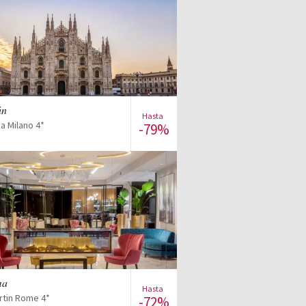
Ver la venta
án
Hasta
a Milano 4*
-79%
Ver la venta
ma
Hasta
artin Rome 4*
-72%