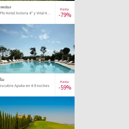
lomitas
Hasta
Combinado Phi Hotel Astoria 4* y Vital Hotel Flora 4*
-79%
Ver la venta
lia
Hasta
Descubre Apulia en 4-9 noches
-59%