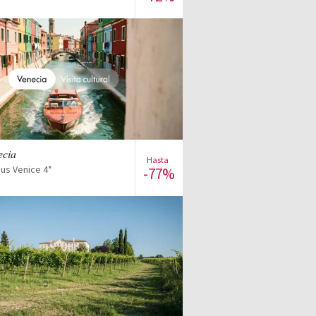
Ver la venta
ecia
Hasta
ius Venice 4*
-77%
Ver la venta