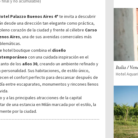
o final y no acumulable)
otel Palazzo Buenos Aires 4*
te invita a descubrir
án desde una dirección tan elegante como práctica,
pleno corazón de la ciudad y frente al célebre
Corso
enos Aires
, una de sus avenidas comerciales más
blemáticas.
e hotel boutique combina el
diseño
ntemporáneo
con una cuidada inspiración en el
anto de los
años 30
, creando un ambiente refinado y
Italia / Ven
 personalidad. Sus habitaciones, de estilo único,
Hotel Aquar
ecen el confort perfecto para descansar después de
día entre escaparates, monumentos y rincones llenos
vida.
o y a las principales atracciones de la capital
tar de una estancia en Milán marcada por el estilo, la
mente por la ciudad.