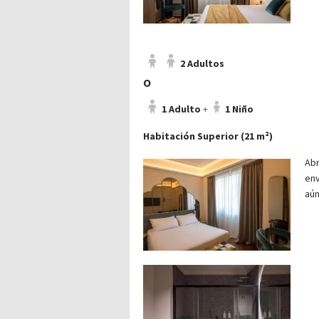
2 Adultos
O
1 Adulto
+
1 Niño
Habitación Superior (21 m²)
Abr
env
aún