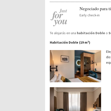
Negociado para ti
Just
for
Early check-in
you
Te alojarás en una
habitación Doble
o
S
Habitación Doble (19 m²)
Ele
dis
equ