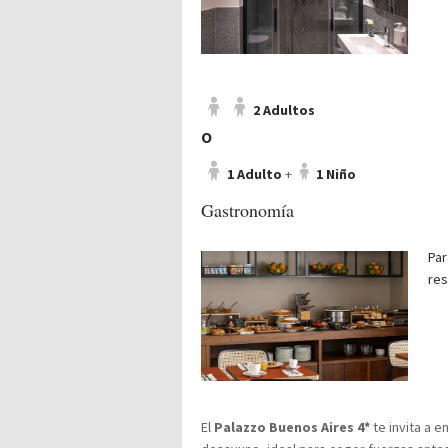
2 Adultos
O
1 Adulto
+
1 Niño
Gastronomía
Par
res
El
Palazzo Buenos Aires 4*
te invita a e