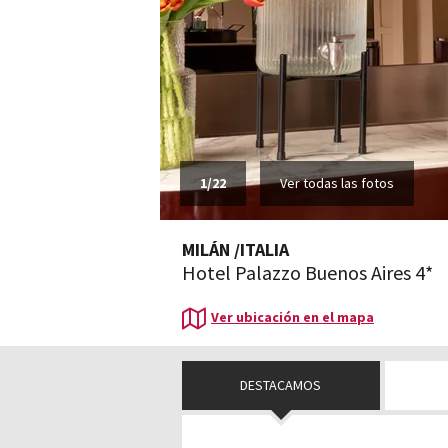
1
/
22
Ver todas las fotos
MILÁN
/
ITALIA
Hotel Palazzo Buenos Aires 4*
Ver ubicación en el mapa
DESTACAMOS