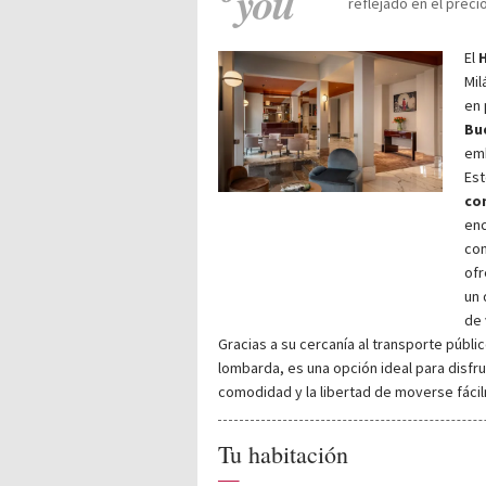
you
reflejado en el preci
El
H
Mil
en 
Bu
em
Est
co
enc
con
ofr
un 
de 
Gracias a su cercanía al transporte públic
lombarda, es una opción ideal para disfru
comodidad y la libertad de moverse fácil
Tu habitación
—