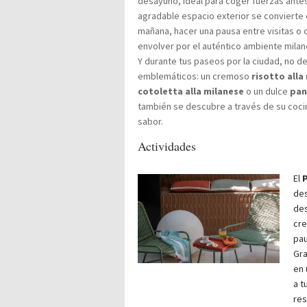
desayuno, ideal para coger fuerzas antes d
agradable espacio exterior se convierte e
mañana, hacer una pausa entre visitas o c
envolver por el auténtico ambiente milan
Y durante tus paseos por la ciudad, no 
emblemáticos: un cremoso
risotto alla
cotoletta alla milanese
o un dulce
pan
también se descubre a través de su coci
sabor.
Actividades
El
P
des
des
cre
pau
Gra
en 
a t
res