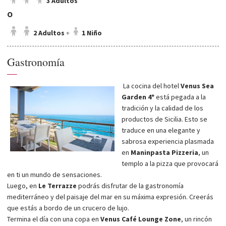
3 Adultos
O
2 Adultos
+
1 Niño
Gastronomía
—
La cocina del hotel
Venus Sea
Garden 4*
está pegada a la
tradición y la calidad de los
productos de Sicilia. Esto se
traduce en una elegante y
sabrosa experiencia plasmada
en
Maninpasta Pizzeria
, un
templo a la pizza que provocará
en ti un mundo de sensaciones.
Luego, en
Le Terrazze
podrás disfrutar de la gastronomía
mediterráneo y del paisaje del mar en su máxima expresión. Creerás
que estás a bordo de un crucero de lujo.
Termina el día con una copa en
Venus Café Lounge Zone
, un rincón