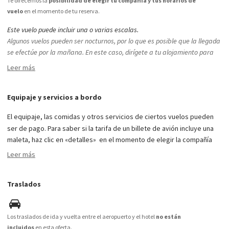
Te ofrecemos la
posibilidad de elegir tu compañía y tus horarios de
vuelo
en el momento de tu reserva.
Este vuelo puede incluir una o varias escalas.
Algunos vuelos pueden ser nocturnos, por lo que es posible que la llegada
se efectúe por la mañana. En este caso, dirígete a tu alojamiento para
saber si tu habitación puede estar disponible más temprano de lo
Leer más
habitual. Asimismo, tu vuelo de regreso puede ser nocturno, en este caso
la noche puede no estar incluida.
Equipaje y servicios a bordo
En función de los horarios de vuelos y, ya que el organizador no puede
escoger los horarios, no se responsabilizará en caso de salida tardía el
El equipaje, las comidas y otros servicios de ciertos vuelos pueden
primer día y de regreso por la mañana el último día.
ser de pago. Para saber si la tarifa de un billete de avión incluye una
maleta, haz clic en «detalles» en el momento de elegir la compañía
aérea en el segundo paso de tu compra. Si tu tarifa no incluye
Leer más
equipaje, te sugerimos que entres en la página web de la compañía
con tu número de reserva para saber la tarifa exacta y añadir tu
Traslados
equipaje adicional. Las tarifas pueden variar.
Condiciones especiales:
Los traslados de ida y vuelta entre el aeropuerto y el hotel
no están
incluidos
en esta oferta.