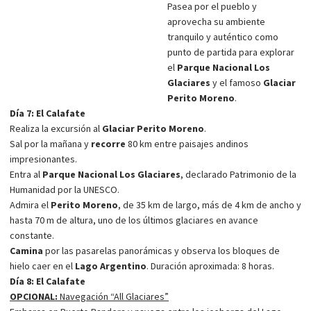
Pasea por el pueblo y
aprovecha su ambiente
tranquilo y auténtico como
punto de partida para explorar
el
Parque Nacional Los
Glaciares
y el famoso
Glaciar
Perito Moreno
.
Día 7: El Calafate
Realiza la excursión al
Glaciar Perito Moreno
.
Sal por la mañana y
recorre
80 km entre paisajes andinos
impresionantes.
Entra al
Parque Nacional Los Glaciares
, declarado Patrimonio de la
Humanidad por la UNESCO.
Admira el
Perito Moreno
, de 35 km de largo, más de 4 km de ancho y
hasta 70 m de altura, uno de los últimos glaciares en avance
constante.
Camina
por las pasarelas panorámicas y observa los bloques de
hielo caer en el
Lago Argentino
. Duración aproximada: 8 horas.
Día 8: El Calafate
OPCIONAL:
Navegación “All Glaciares”