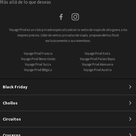
Más allá de lo que deseas
facebook
instagram
Voyage Privé es un club privado especializado en la venta de viajes de alta gama a los
mejores precios. Líder de ventas privadas de viajes, propone ofertas flash
exclusivamente a sus miembros.
Voyage Privé Francia
Voyage Privé Italia
Voyage Privé Reino Unido
Voyage Privé Países Bajos
Voyage Privé Suiza
Voyage Privé Alemania
Voyage Privé Bélgica
Voyage Privé Austria
Black Friday
Chollos
Circuitos
Cruceros