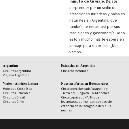
minuto de tu viaje.
Déjate
sorprender por un sinfín de
atracciones turísticas y paisajes
naturales en Argentina, que
también te encantará por sus
tradiciones y gastronomía. Todo
esto y mucho más te espera en
un viaje para recordar... ¿Nos
vamos?
Argentina
Estancias en Argentina
Circuitos Argentina
Circuitos Mendoza
Viajes a Argentina
Viajes - América Latina
Nuestra ofertas en Buenos Aires
Hoteles a Costa Rica
Circuito en libertad: Patagonia y
Circuitos Colombia
Tierra del Fuego en 8 a 14 noches
Circuitos Brasil
Circuito privado 4*: Trío de
Circuitos Chile
leyendas sudamericanas y posible
estancia en la Patagonia de 9 a 19
noches