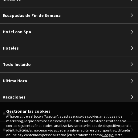
Escapadas de Fin de Semana
Hotel con Spa
Hoteles
Todo Incluido
Ultima Hora
Vacaciones
Gestionar las cookies
Viajes
Al hacer clic en el botón “Aceptar”, aceptas el uso de cookies analíticas y de
marketing, lo que permite a nosotros y a nuestros socios externos tratar datos
con las siguientes finalidades: analizar las características del dispositivo para la
Vuelo + Hotel
identificación, almacenar y/o acceder a información en un dispositivo, difundir
anuncios y contenidos personalizados (en plataformas como
Google
, Meta,