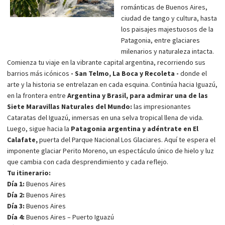
románticas de Buenos Aires,
ciudad de tango y cultura, hasta
los paisajes majestuosos de la
Patagonia, entre glaciares
milenarios y naturaleza intacta.
Comienza tu viaje en la vibrante capital argentina, recorriendo sus
barrios más icónicos
- San Telmo, La Boca y Recoleta -
donde el
arte y la historia se entrelazan en cada esquina. Continúa hacia Iguazú,
en la frontera entre
Argentina y Brasil, para admirar una de las
Siete Maravillas Naturales del Mundo:
las impresionantes
Cataratas del Iguazú, inmersas en una selva tropical llena de vida.
Luego, sigue hacia la
Patagonia argentina y adéntrate en El
Calafate,
puerta del Parque Nacional Los Glaciares. Aquí te espera el
imponente glaciar Perito Moreno, un espectáculo único de hielo y luz
que cambia con cada desprendimiento y cada reflejo.
Tu itinerario:
Día 1:
Buenos Aires
Día 2:
Buenos Aires
Día 3:
Buenos Aires
Día 4:
Buenos Aires – Puerto Iguazú