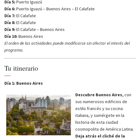
Día 5:
Puerto Iguazú
Día 6:
Puerto Iguazú – Buenos Aires – El Calafate
Día 7:
El Calafate
Día 8:
El Calafate
Día 9:
El Calafate – Buenos Aires
Día 10:
Buenos Aires
El orden de las actividades puede modificarse sin afectar el interés del
programa.
Tu itinerario
—
Día 1: Buenos Aires
Descubre Buenos Aires,
con
sus numerosos edificios de
estilo francés y su cocina
italiana, y sumérgete en la
historia de esta ciudad
cosmopolita de América Latina.
Deja atrás el cliché de la