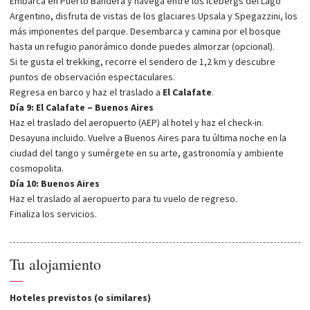
Embarca en Puerto Bandera y navega entre los icebergs del Lago
Argentino, disfruta de vistas de los glaciares Upsala y Spegazzini, los
más imponentes del parque. Desembarca y camina por el bosque
hasta un refugio panorámico donde puedes almorzar (opcional).
Si te gusta el trekking, recorre el sendero de 1,2 km y descubre
puntos de observación espectaculares.
Regresa en barco y haz el traslado a
El Calafate
.
Día 9: El Calafate – Buenos Aires
Haz el traslado del aeropuerto (AEP) al hotel y haz el check-in.
Desayuna incluido. Vuelve a Buenos Aires para tu última noche en la
ciudad del tango y sumérgete en su arte, gastronomía y ambiente
cosmopolita.
Día 10: Buenos Aires
Haz el traslado al aeropuerto para tu vuelo de regreso.
Finaliza los servicios.
Tu alojamiento
—
Hoteles previstos (o similares)