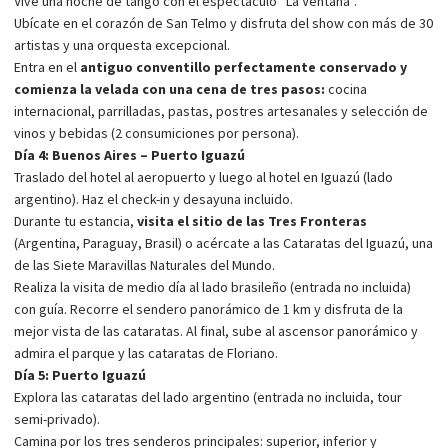
Vive una noche de tango con el espectáculo “La Ventana”.
Ubícate en el corazón de San Telmo y disfruta del show con más de 30
artistas y una orquesta excepcional.
Entra en el
antiguo conventillo perfectamente conservado y
comienza la velada con una cena de tres pasos:
cocina
internacional, parrilladas, pastas, postres artesanales y selección de
vinos y bebidas (2 consumiciones por persona).
Día 4: Buenos Aires – Puerto Iguazú
Traslado del hotel al aeropuerto y luego al hotel en Iguazú (lado
argentino). Haz el check-in y desayuna incluido.
Durante tu estancia,
visita el sitio de las Tres Fronteras
(Argentina, Paraguay, Brasil) o acércate a las Cataratas del Iguazú, una
de las Siete Maravillas Naturales del Mundo.
Realiza la visita de medio día al lado brasileño (entrada no incluida)
con guía. Recorre el sendero panorámico de 1 km y disfruta de la
mejor vista de las cataratas. Al final, sube al ascensor panorámico y
admira el parque y las cataratas de Floriano.
Día 5: Puerto Iguazú
Explora las cataratas del lado argentino (entrada no incluida, tour
semi-privado).
Camina por los tres senderos principales: superior, inferior y