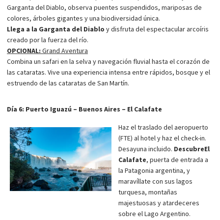
Garganta del Diablo, observa puentes suspendidos, mariposas de
colores, árboles gigantes y una biodiversidad única.
Llega a la Garganta del Diablo
y disfruta del espectacular arcoíris
creado por la fuerza del río.
OPCIONAL:
Grand Aventura
Combina un safari en la selva y navegación fluvial hasta el corazón de
las cataratas. Vive una experiencia intensa entre rápidos, bosque y el
estruendo de las cataratas de San Martín.
Día 6: Puerto Iguazú – Buenos Aires – El Calafate
Haz el traslado del aeropuerto
(FTE) al hotel y haz el check-in.
Desayuna incluido.
Descubre
El
Calafate
, puerta de entrada a
la Patagonia argentina, y
maravíllate con sus lagos
turquesa, montañas
majestuosas y atardeceres
sobre el Lago Argentino.