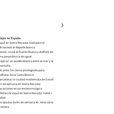
iajes en España
squí en Sierra Nevada: todo para el
ficionado al deporte blanco
onda: cruza el Puente Nuevo y disfruta de
na panorámica sin igual
ojácar: un pueblo blanco entre el mar y la
ontaña
licante: Un clima privilegiado para
isfrutar de la Costa Blanca
arcelona: la ciudad modernista de Gaudí
in de semana en Sierra Nevada:
acaciones en un entorno mágico
fertas de esquí en Sierra Nevada: hotel +
orfait
scapadas de fin de semana en Jerez de la
rontera