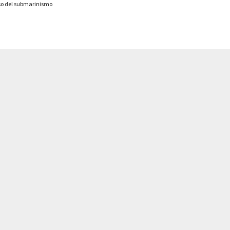
so del submarinismo
 -70%