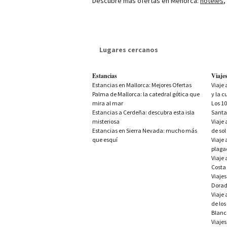
Descubre más ofertas en Menorca:
hoteles
,
Lugares cercanos
Estancias en Menorca
Los mejores hoteles con encanto en
Estancias
Viaje
Los mejores y más lujosos hoteles d
Estancias en Mallorca: Mejores Ofertas
Viaje 
Los mejores hoteles con
spa
en Cany
Palma de Mallorca: la catedral gótica que
y la c
Los mejores 10 hoteles de 4 estrell
mira al mar
Los 10
Vacaciones en familia en Menorca
Estancias a Cerdeña: descubra esta isla
Santa
last minute menorca
misteriosa
Viaje
Los mejores hoteles con
spa
en Alcu
Estancias en Sierra Nevada: mucho más
de sol
Los mejores hoteles con
spa
en Porto
que esquí
Viaje 
Top Ofertas a islas baleares
plaga
Estancias en Mallorca
Viaje 
last minute mallorca
Costa
hotel spa mallorca
Viajes
Hotel Mallorca todo incluido
Dora
Los mejores 6 hoteles de 5 estrellas 
Viaje 
Los mejores hoteles familiares de Ma
de los
Los 9 mejores hoteles con toboganes
Blan
Los mejores hoteles con encanto en 
Viajes