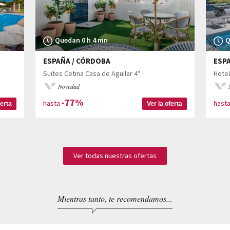
Quedan 0 h 4 mn
Q
ESPAÑA / CÓRDOBA
ESPA
Suites Cetina Casa de Aguilar 4*
Hotel
Novedad
-77%
hasta
hast
ferta
Ver la oferta
Ver todas nuestras ofertas
Mientras tanto, te recomendamos...