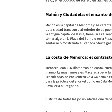
II a.C., en el poblado de Torre d’en Galmés (A
Mahón y Ciudadela: el encanto de
Mahón es la capital de Menorca y se caracter
esta ciudad transcurre alrededor de su puer
la antigua capital de la isla, tiene un aire s
tomar algo en la Plaza del Borne o en la Pl
sentarse o mostrando su variada oferta gas
La costa de Menorca: el contraste
Menorca, con 216 kilómetros de costa, cuenta
marino. La más famosa es Macarella pero tamb
urbanizadas se encuentran Cala Galdana o Pu
para la práctica del snorkel como en Cala Mor
Cavalleria o Pregonda.
Disfruta de todas las posibilidades que depar