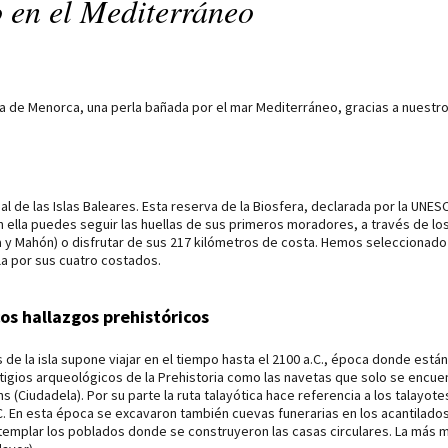
 en el Mediterráneo
la de Menorca, una perla bañada por el mar Mediterráneo, gracias a nuestro
nal de las Islas Baleares. Esta reserva de la Biosfera, declarada por la UNE
 ella puedes seguir las huellas de sus primeros moradores, a través de los r
ela y Mahón) o disfrutar de sus 217 kilómetros de costa. Hemos selecciona
la por sus cuatro costados.
os hallazgos prehistóricos
s de la isla supone viajar en el tiempo hasta el 2100 a.C., época donde est
stigios arqueológicos de la Prehistoria como las navetas que solo se encu
 (Ciudadela). Por su parte la ruta talayótica hace referencia a los talayot
.C. En esta época se excavaron también cuevas funerarias en los acantilado
templar los poblados donde se construyeron las casas circulares. La más mo