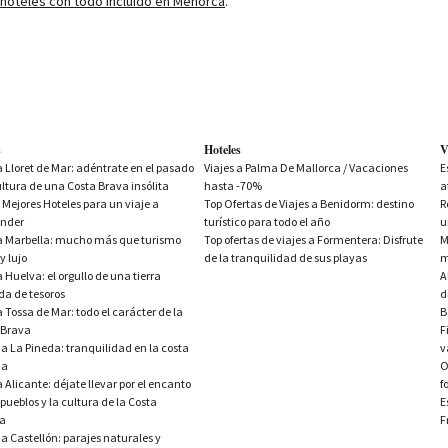
hoteles con todo incluido en Menorca
.
 Menorca
s
Hoteles
V
e 5 estrellas de Menorca
a Lloret de Mar: adéntrate en el pasado
Viajes a Palma De Mallorca / Vacaciones
E
amel y alrededores
ultura de una Costa Brava insólita
hasta -70%
a
as en Menorca
 Mejores Hoteles para un viaje a
Top Ofertas de Viajes a Benidorm: destino
R
nder
turístico para todo el año
u
 a Marbella: mucho más que turismo
Top ofertas de viajes a Formentera: Disfrute
M
dia
 y lujo
de la tranquilidad de sus playas
m
 Cristo
a Huelva: el orgullo de una tierra
A
da de tesoros
d
a Tossa de Mar: todo el carácter de la
B
 Brava
F
 a La Pineda: tranquilidad en la costa
v
da
O
en Mallorca a precios exclusivos
a Alicante: déjate llevar por el encanto
f
llorca, en España
 pueblos y la cultura de la Costa
E
 en Mallorca
ca
F
Mallorca
 a Castellón: parajes naturales y