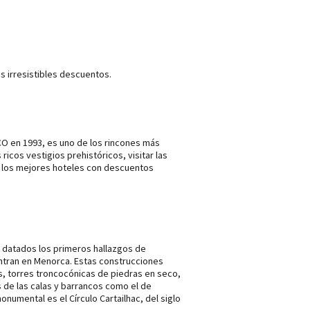
s irresistibles descuentos.
SCO en 1993, es uno de los rincones más
icos vestigios prehistóricos, visitar las
do los mejores hoteles con descuentos
án datados los primeros hallazgos de
entran en Menorca. Estas construcciones
es, torres troncocónicas de piedras en seco,
s de las calas y barrancos como el de
numental es el Círculo Cartailhac, del siglo