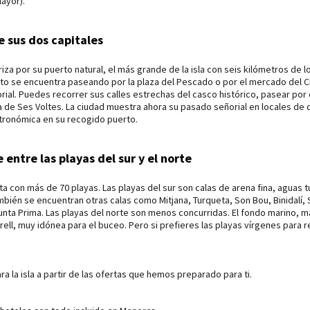
layor).
 sus dos capitales
iza por su puerto natural, el más grande de la isla con seis kilómetros de 
to se encuentra paseando por la plaza del Pescado o por el mercado del Cl
eñorial. Puedes recorrer sus calles estrechas del casco histórico, pasear por 
aza de Ses Voltes. La ciudad muestra ahora su pasado señorial en locales d
tronómica en su recogido puerto.
 entre las playas del sur y el norte
 con más de 70 playas. Las playas del sur son calas de arena fina, aguas t
ién se encuentran otras calas como Mitjana, Turqueta, Son Bou, Binidalí, S
nta Prima. Las playas del norte son menos concurridas. El fondo marino, m
ell, muy idónea para el buceo. Pero si prefieres las playas vírgenes para rel
a la isla a partir de las ofertas que hemos preparado para ti.