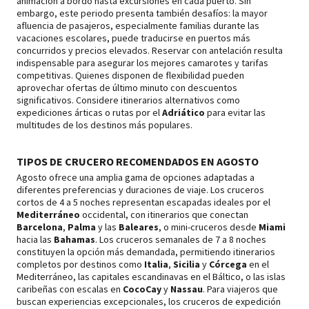
animación a bordo hasta excursiones en cada puerto. Sin
embargo, este periodo presenta también desafíos: la mayor
afluencia de pasajeros, especialmente familias durante las
vacaciones escolares, puede traducirse en puertos más
concurridos y precios elevados. Reservar con antelación resulta
indispensable para asegurar los mejores camarotes y tarifas
competitivas. Quienes disponen de flexibilidad pueden
aprovechar ofertas de último minuto con descuentos
significativos. Considere itinerarios alternativos como
expediciones árticas o rutas por el
Adriático
para evitar las
multitudes de los destinos más populares.
TIPOS DE CRUCERO RECOMENDADOS EN AGOSTO
Agosto ofrece una amplia gama de opciones adaptadas a
diferentes preferencias y duraciones de viaje. Los cruceros
cortos de 4 a 5 noches representan escapadas ideales por el
Mediterráneo
occidental, con itinerarios que conectan
Barcelona
,
Palma
y las
Baleares
, o mini-cruceros desde
Miami
hacia las
Bahamas
. Los cruceros semanales de 7 a 8 noches
constituyen la opción más demandada, permitiendo itinerarios
completos por destinos como
Italia
,
Sicilia
y
Córcega
en el
Mediterráneo, las capitales escandinavas en el Báltico, o las islas
caribeñas con escalas en
CocoCay
y
Nassau
. Para viajeros que
buscan experiencias excepcionales, los cruceros de expedición