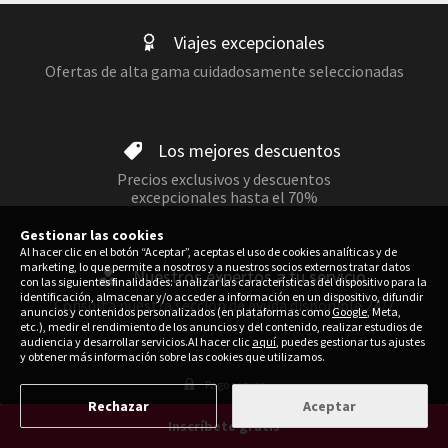
Viajes excepcionales
Ofertas de alta gama cuidadosamente seleccionadas
Los mejores descuentos
Precios exclusivos y descuentos
excepcionales hasta el 70%
Gestionar las cookies
Al hacer clic en el botón “Aceptar”, aceptas el uso de cookies analíticas y de
marketing, lo que permite a nosotros y a nuestros socios externos tratar datos
Nuestros expertos a tu servicio
con las siguientes finalidades: analizar las características del dispositivo para la
identificación, almacenar y/o acceder a información en un dispositivo, difundir
Consulta nuestra sección de ayuda disponible 24/7
anuncios y contenidos personalizados (en plataformas como
Google
, Meta,
etc.), medir el rendimiento de los anuncios y del contenido, realizar estudios de
audiencia y desarrollar servicios.Al hacer clic
aquí
, puedes gestionar tus ajustes
y obtener más información sobre las cookies que utilizamos.
Pago seguro
Rechazar
Aceptar
Inscríbete gratis