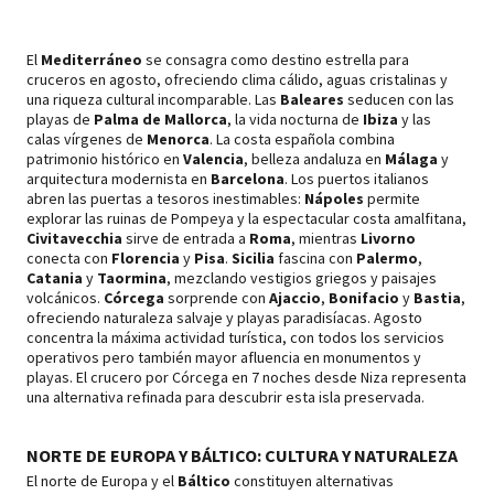
El
Mediterráneo
se consagra como destino estrella para
cruceros en agosto, ofreciendo clima cálido, aguas cristalinas y
una riqueza cultural incomparable. Las
Baleares
seducen con las
playas de
Palma de Mallorca
, la vida nocturna de
Ibiza
y las
calas vírgenes de
Menorca
. La costa española combina
patrimonio histórico en
Valencia
, belleza andaluza en
Málaga
y
arquitectura modernista en
Barcelona
. Los puertos italianos
abren las puertas a tesoros inestimables:
Nápoles
permite
explorar las ruinas de Pompeya y la espectacular costa amalfitana,
Civitavecchia
sirve de entrada a
Roma
, mientras
Livorno
conecta con
Florencia
y
Pisa
.
Sicilia
fascina con
Palermo
,
Catania
y
Taormina
, mezclando vestigios griegos y paisajes
volcánicos.
Córcega
sorprende con
Ajaccio
,
Bonifacio
y
Bastia
,
ofreciendo naturaleza salvaje y playas paradisíacas. Agosto
concentra la máxima actividad turística, con todos los servicios
operativos pero también mayor afluencia en monumentos y
playas. El crucero por Córcega en 7 noches desde Niza representa
una alternativa refinada para descubrir esta isla preservada.
NORTE DE EUROPA Y BÁLTICO: CULTURA Y NATURALEZA
El norte de Europa y el
Báltico
constituyen alternativas