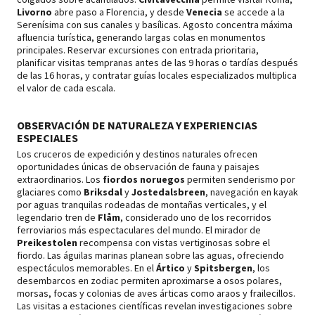
Livorno
abre paso a Florencia, y desde
Venecia
se accede a la
Serenísima con sus canales y basílicas. Agosto concentra máxima
afluencia turística, generando largas colas en monumentos
principales. Reservar excursiones con entrada prioritaria,
planificar visitas tempranas antes de las 9 horas o tardías después
de las 16 horas, y contratar guías locales especializados multiplica
el valor de cada escala.
OBSERVACIÓN DE NATURALEZA Y EXPERIENCIAS
ESPECIALES
Los cruceros de expedición y destinos naturales ofrecen
oportunidades únicas de observación de fauna y paisajes
extraordinarios. Los
fiordos noruegos
permiten senderismo por
glaciares como
Briksdal
y
Jostedalsbreen
, navegación en kayak
por aguas tranquilas rodeadas de montañas verticales, y el
legendario tren de
Flåm
, considerado uno de los recorridos
ferroviarios más espectaculares del mundo. El mirador de
Preikestolen
recompensa con vistas vertiginosas sobre el
fiordo. Las águilas marinas planean sobre las aguas, ofreciendo
espectáculos memorables. En el
Ártico
y
Spitsbergen
, los
desembarcos en zodiac permiten aproximarse a osos polares,
morsas, focas y colonias de aves árticas como araos y frailecillos.
Las visitas a estaciones científicas revelan investigaciones sobre