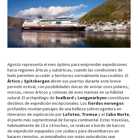
Agosto representa el mes óptimo para emprender expediciones
hacia regiones árticas y subárticas, cuando las condiciones de
hielo permiten acceder a territorios normalmente inaccesibles. El
Ártico
y
Spitsbergen
abren sus puertas durante este breve
periodo estival, con posibilidades únicas de avistar osos polares,
morsas, renos árticos y colonias de aves marinas en su hábitat
natural. El archipiélago de
Svalbard
y
Longyearbyen
constituyen
destinos de expedición excepcionales. Los
fiordos noruegos
profundos revelan paisajes de una belleza sobrecogedora en
itinerarios de exploración por
Lofoten
,
Tromsø
y el
Cabo Norte
,
el punto más septentrional de Europa continental. Estas travesías,
habitualmente de 10 a 14 noches, se realizan a bordo de barcos
de expedición equipados con zodiacs para desembarcos en
lugares remotos, acompañados por guías naturalistas que