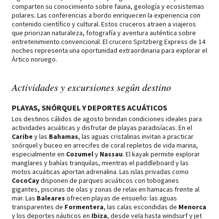
comparten su conocimiento sobre fauna, geología y ecosistemas
polares. Las conferencias a bordo enriquecen la experiencia con
contenido científico y cultural. Estos cruceros atraen a viajeros
que priorizan naturaleza, fotografía y aventura auténtica sobre
entretenimiento convencional. El crucero Spitzberg Express de 14
noches representa una oportunidad extraordinaria para explorar el
Ártico noruego.
Actividades y excursiones según destino
PLAYAS, SNÓRQUEL Y DEPORTES ACUÁTICOS
Los destinos cálidos de agosto brindan condiciones ideales para
actividades acuáticas y disfrutar de playas paradisíacas. En el
Caribe
y las
Bahamas
, las aguas cristalinas invitan a practicar
snórquel y buceo en arrecifes de coral repletos de vida marina,
especialmente en
Cozumel
y
Nassau
. El kayak permite explorar
manglares y bahías tranquilas, mientras el paddleboard y las
motos acuáticas aportan adrenalina. Las islas privadas como
CocoCay
disponen de parques acuáticos con toboganes
gigantes, piscinas de olas y zonas de relax en hamacas frente al
mar. Las
Baleares
ofrecen playas de ensueño: las aguas
transparentes de
Formentera
, las calas escondidas de
Menorca
y los deportes náuticos en
Ibiza
, desde vela hasta windsurf y jet