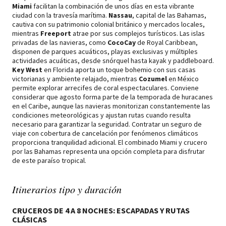
Miami
facilitan la combinación de unos días en esta vibrante
ciudad con la travesía marítima.
Nassau
, capital de las Bahamas,
cautiva con su patrimonio colonial británico y mercados locales,
mientras
Freeport
atrae por sus complejos turísticos. Las islas
privadas de las navieras, como
CocoCay
de Royal Caribbean,
disponen de parques acuáticos, playas exclusivas y múltiples
actividades acuáticas, desde snórquel hasta kayak y paddleboard.
Key West
en Florida aporta un toque bohemio con sus casas
victorianas y ambiente relajado, mientras
Cozumel
en México
permite explorar arrecifes de coral espectaculares. Conviene
considerar que agosto forma parte de la temporada de huracanes
en el Caribe, aunque las navieras monitorizan constantemente las
condiciones meteorológicas y ajustan rutas cuando resulta
necesario para garantizar la seguridad. Contratar un seguro de
viaje con cobertura de cancelación por fenómenos climáticos
proporciona tranquilidad adicional. El combinado Miami y crucero
por las Bahamas representa una opción completa para disfrutar
de este paraíso tropical.
Itinerarios tipo y duración
CRUCEROS DE 4 A 8 NOCHES: ESCAPADAS Y RUTAS
CLÁSICAS