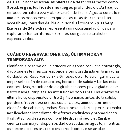
de 10 a 14 noches abren las puertas de destinos remotos como
Spitsbergen
, los
fiordos noruegos
profundos o el
Ártico
, con
enfoque en naturaleza y observación de fauna. Agosto constituye
uno de los pocos meses en que estas rutas árticas resultan
accesibles, liberadas del hielo invernal. El crucero
Spitzberg
Express de 14 noches
representa una oportunidad única para
explorar estos territorios extremos con guías naturalistas
especializados.
CUÁNDO RESERVAR: OFERTAS, ÚLTIMA HORA Y
TEMPORADA ALTA
Planificar la reserva de un crucero en agosto requiere estrategia,
dado que este mes corresponde a temporada alta en la mayoría
de destinos. Reservar con 4 a 6 meses de antelación garantiza la
mejor selección de camarotes, horarios de salida y tarifas más
competitivas, permitiendo elegir ubicaciones privilegiadas en el
barco y asegurar plaza en excursiones populares. Las ofertas de
última hora, disponibles entre 2 y 4 semanas antes de la salida,
pueden ofrecer descuentos sustanciales, aunque con menor
elección de cabinas y fechas. Suscribirse a alertas permite recibir
notificaciones inmediatas de ofertas exclusivas y promociones
flash. Algunos destinos como el
Mediterráneo
y el
Caribe
cuentan con mayor disponibilidad de salidas en agosto, mientras
que expediciones árticas o cruceros boutique se agotan