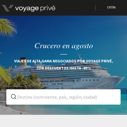
ENTRA
Gana hasta 50 euros en cheque
Crucero en agosto
regalos
Registrate en Voyage Privé para acceder a nuestras ofertas
VIAJES DE ALTA GAMA NEGOCIADOS POR VOYAGE PRIVÉ,
y ganar cheques regalo en todos nuestros viajes por
CON DESCUENTOS HASTA -80%
recomendarnos a tus amigos.
Regístrate ahora
Iniciar la sesión con Google