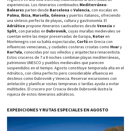
experiencias. Los itinerarios combinados
Mediterráneo
-
Baleares
parten desde
Barcelona
o
Valencia
, con escalas en
Palma
,
Ibiza
,
Marsella
,
Génova
y puertos italianos, ofreciendo
una síntesis perfecta de playas, cultura y gastronomía. El
Adriático
propone itinerarios cautivadores desde
Venecia
o
Split
, con paradas en
Dubrovnik
, cuyas murallas medievales se
cuentan entre las mejor preservadas de Europa,
Kotor
en
Montenegro con su bahía espectacular,
Corfú
en Grecia con
influencias venecianas, y ciudades costeras croatas como
Hvar
y
Kor?ula
, conocidas por sus viñedos y arquitectura renacentista.
Estos cruceros de 7 a 8 noches combinan playas mediterráneas,
patrimonio UNESCO y pueblos medievales que parecen
suspendidos en el tiempo. Agosto constituye temporada alta en el
Adriático, con clima perfecto pero considerable afluencia en
destinos como Dubrovnik y Venecia. Reservar excursiones con
antelación y planificar visitas tempranas o tardías ayuda a evitar
multitudes. El crucero por Croacia desde Dubrovnik ilustra la
riqueza de estos itinerarios adriáticos.
EXPEDICIONES Y RUTAS ESPECIALES EN AGOSTO