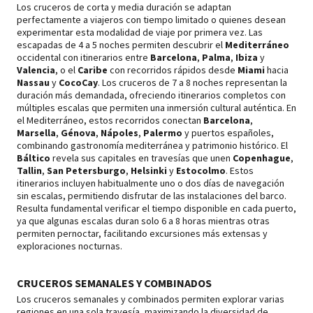
Los cruceros de corta y media duración se adaptan
perfectamente a viajeros con tiempo limitado o quienes desean
experimentar esta modalidad de viaje por primera vez. Las
escapadas de 4 a 5 noches permiten descubrir el
Mediterráneo
occidental con itinerarios entre
Barcelona
,
Palma
,
Ibiza
y
Valencia
, o el
Caribe
con recorridos rápidos desde
Miami
hacia
Nassau
y
CocoCay
. Los cruceros de 7 a 8 noches representan la
duración más demandada, ofreciendo itinerarios completos con
múltiples escalas que permiten una inmersión cultural auténtica. En
el Mediterráneo, estos recorridos conectan
Barcelona
,
Marsella
,
Génova
,
Nápoles
,
Palermo
y puertos españoles,
combinando gastronomía mediterránea y patrimonio histórico. El
Báltico
revela sus capitales en travesías que unen
Copenhague
,
Tallin
,
San Petersburgo
,
Helsinki
y
Estocolmo
. Estos
itinerarios incluyen habitualmente uno o dos días de navegación
sin escalas, permitiendo disfrutar de las instalaciones del barco.
Resulta fundamental verificar el tiempo disponible en cada puerto,
ya que algunas escalas duran solo 6 a 8 horas mientras otras
permiten pernoctar, facilitando excursiones más extensas y
exploraciones nocturnas.
CRUCEROS SEMANALES Y COMBINADOS
Los cruceros semanales y combinados permiten explorar varias
regiones en una sola travesía, maximizando la diversidad de