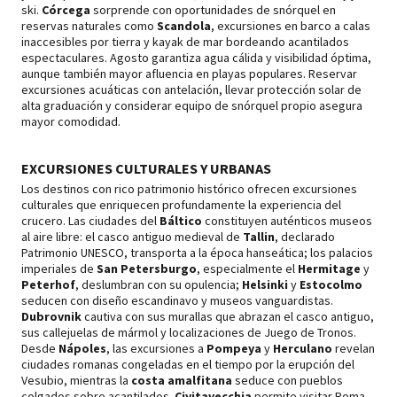
ski.
Córcega
sorprende con oportunidades de snórquel en
reservas naturales como
Scandola
, excursiones en barco a calas
inaccesibles por tierra y kayak de mar bordeando acantilados
espectaculares. Agosto garantiza agua cálida y visibilidad óptima,
aunque también mayor afluencia en playas populares. Reservar
excursiones acuáticas con antelación, llevar protección solar de
alta graduación y considerar equipo de snórquel propio asegura
mayor comodidad.
EXCURSIONES CULTURALES Y URBANAS
Los destinos con rico patrimonio histórico ofrecen excursiones
culturales que enriquecen profundamente la experiencia del
crucero. Las ciudades del
Báltico
constituyen auténticos museos
al aire libre: el casco antiguo medieval de
Tallin
, declarado
Patrimonio UNESCO, transporta a la época hanseática; los palacios
imperiales de
San Petersburgo
, especialmente el
Hermitage
y
Peterhof
, deslumbran con su opulencia;
Helsinki
y
Estocolmo
seducen con diseño escandinavo y museos vanguardistas.
Dubrovnik
cautiva con sus murallas que abrazan el casco antiguo,
sus callejuelas de mármol y localizaciones de Juego de Tronos.
Desde
Nápoles
, las excursiones a
Pompeya
y
Herculano
revelan
ciudades romanas congeladas en el tiempo por la erupción del
Vesubio, mientras la
costa amalfitana
seduce con pueblos
colgados sobre acantilados.
Civitavecchia
permite visitar Roma,