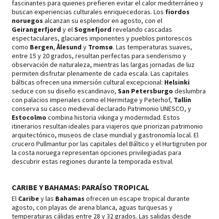
fascinantes para quienes prefieren evitar el calor mediterráneo y
buscan experiencias culturales enriquecedoras. Los
fiordos
noruegos
alcanzan su esplendor en agosto, con el
Geirangerfjord
y el
Sognefjord
revelando cascadas
espectaculares, glaciares imponentes y pueblos pintorescos
como
Bergen
,
Ålesund
y
Tromsø
. Las temperaturas suaves,
entre 15 y 20 grados, resultan perfectas para senderismo y
observación de naturaleza, mientras las largas jornadas de luz
permiten disfrutar plenamente de cada escala. Las capitales
bálticas ofrecen una inmersión cultural excepcional:
Helsinki
seduce con su diseño escandinavo,
San Petersburgo
deslumbra
con palacios imperiales como el Hermitage y Peterhof,
Tallin
conserva su casco medieval declarado Patrimonio UNESCO, y
Estocolmo
combina historia vikinga y modernidad. Estos
itinerarios resultan ideales para viajeros que priorizan patrimonio
arquitectónico, museos de clase mundial y gastronomía local. El
crucero Pullmantur por las capitales del Báltico y el Hurtigruten por
la costa noruega representan opciones privilegiadas para
descubrir estas regiones durante la temporada estival.
CARIBE Y BAHAMAS: PARAÍSO TROPICAL
El
Caribe
y las
Bahamas
ofrecen un escape tropical durante
agosto, con playas de arena blanca, aguas turquesas y
temperaturas cálidas entre 28 y 32 grados. Las salidas desde