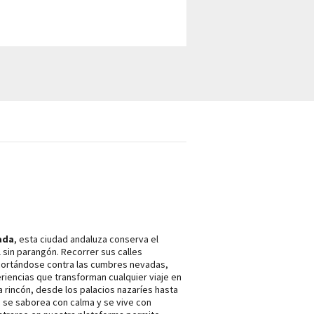
ada
, esta ciudad andaluza conserva el
l sin parangón. Recorrer sus calles
ortándose contra las cumbres nevadas,
iencias que transforman cualquier viaje en
da rincón, desde los palacios nazaríes hasta
, se saborea con calma y se vive con