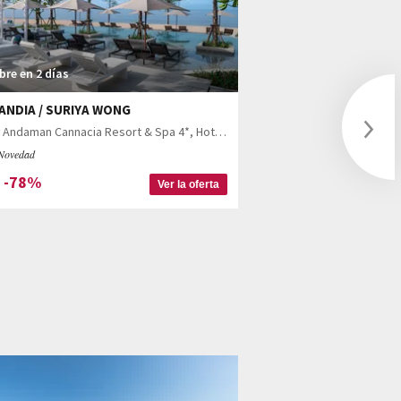
Abre en 2 días
ITALIA / VENETO
Move Hotels Venezia Nor
bre en 2 días
Novedad
ANDIA / SURIYA WONG
Exclusivo
Ver la of
Hotel Andaman Cannacia Resort & Spa 4*, Hotel Island Escape Burasari 5* y Hotel Pullman Khao Lak Resort 5* con posible estancia en Bangkok
Novedad
-78%
a
Ver la oferta
Next