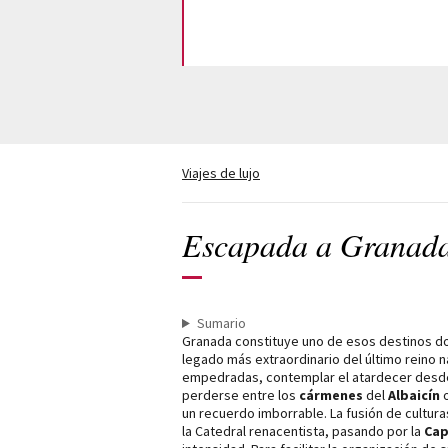
Viajes de lujo
Escapada a Granad
Sumario
Granada constituye uno de esos destinos don
legado más extraordinario del último reino na
empedradas, contemplar el atardecer desd
perderse entre los
cármenes
del
Albaicín
o
un recuerdo imborrable. La fusión de culturas
la Catedral renacentista, pasando por la
Cap