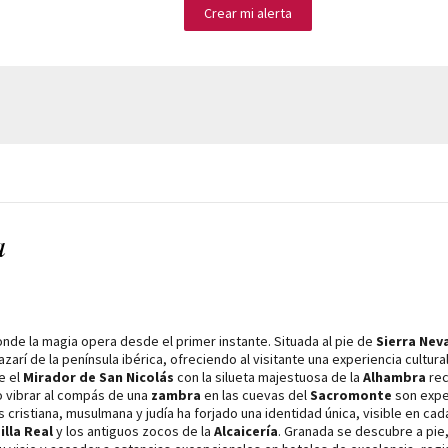
Crear mi alerta
a
de la magia opera desde el primer instante. Situada al pie de
Sierra Nev
zarí de la península ibérica, ofreciendo al visitante una experiencia cultura
e el
Mirador de San Nicolás
con la silueta majestuosa de la
Alhambra
rec
 vibrar al compás de una
zambra
en las cuevas del
Sacromonte
son exper
 cristiana, musulmana y judía ha forjado una identidad única, visible en ca
illa Real
y los antiguos zocos de la
Alcaicería
. Granada se descubre a pie