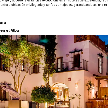
e su viaje y acceder a estancias excepcionales en hoteles de excelencia, re
nfort, ubicación privilegiada y tarifas ventajosas, garantizando así una
es
ada
en el Alba