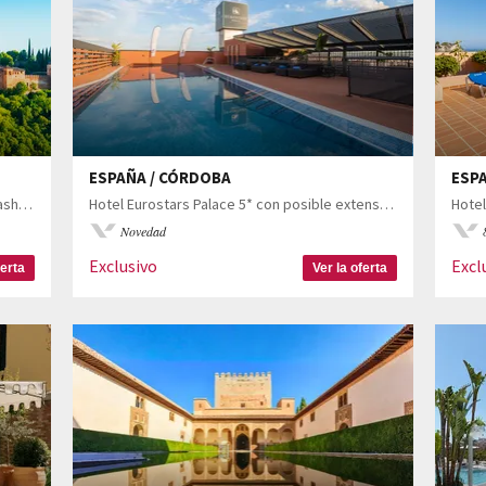
ESPAÑA / CÓRDOBA
ESPA
Descubre Andalucía desde Hotel Aurea Washington Irving 5* con posible extensión a Málaga
Hotel Eurostars Palace 5* con posible extensión a Granada
Hotel
Novedad
Exclusivo
Excl
ferta
Ver la oferta