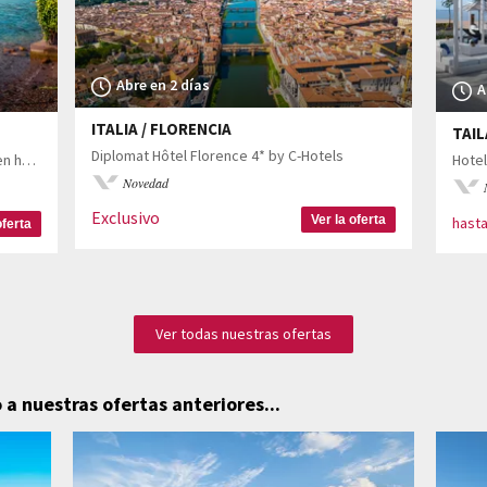
Abre en 2 días
A
ITALIA / FLORENCIA
TAIL
Diplomat Hôtel Florence 4* by C-Hotels
Descubre el Lago de Como con estancia en hotel 4*
Novedad
Exclusivo
Ver la oferta
hast
oferta
Ver todas nuestras ofertas
 a nuestras ofertas anteriores...