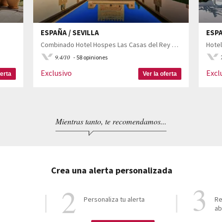
ESPAÑA / SEVILLA
ESPA
Combinado Hotel Hospes Las Casas del Rey de Baeza 4*, Hotel Hospes Palacio del Bailío 5* y Hotel Hospes Palacio de los Patos 5*
Hotel
9.4/10
- 58 opiniones
Exclusivo
Excl
ferta
Ver la oferta
Mientras tanto, te recomendamos...
Crea una alerta personalizada
Personaliza tu alerta
Re
ab